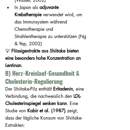
(Wasser, 2002)
In Japan als 
adjuvante 
Krebstherapie
 verwendet wird, um 
das Immunsystem während 
Chemotherapie und 
Strahlentherapie zu unterstützen (Ng 
& Yap, 2002)
💡 
Flüssigextrakte aus Shiitake bieten 
eine besonders hohe Konzentration an 
Lentinan
.
B) Herz-Kreislauf-Gesundheit & 
Cholesterin-Regulierung
Der Shiitake-Pilz enthält 
Eritadenin
, eine 
Verbindung, die nachweislich den 
LDL-
Cholesterinspiegel senken kann
. Eine 
Studie von 
Kabir et al. (1987)
 zeigt, 
dass der tägliche Konsum von Shiitake-
Extrakten: