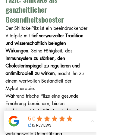
ganzheitlicher 
Gesundheitsbooster
Der Shiitake-Pilz ist ein beeindruckender 
Vitalpilz mit 
tief verwurzelter Tradition 
und wissenschaftlich belegten 
Wirkungen
. Seine Fähigkeit, das 
Immunsystem zu stärken, den 
Cholesterinspiegel zu regulieren und 
antimikrobiell zu wirken
, macht ihn zu 
einem wertvollen Bestandteil der 
Mykotherapie.
Während frische Pilze eine gesunde 
Ernährung bereichern, bieten 
hochkonzentrierte Flüssigextrakte
 eine 
effiziente Form der Anwendung. Sie 
ermöglichen eine gezielte und 
wirkungsvolle Unterstützung. 