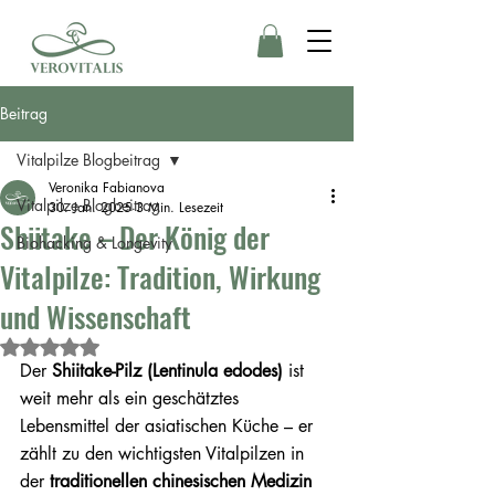
Beitrag
Vitalpilze Blogbeitrag
Veronika Fabianova
Vitalpilze Blogbeitrag
30. Jan. 2025
3 Min. Lesezeit
Shiitake – Der König der
Biohacking & Longevity
Vitalpilze: Tradition, Wirkung
und Wissenschaft
Mit NaN von 5 Sternen bewertet.
Der 
Shiitake-Pilz (Lentinula edodes)
 ist 
weit mehr als ein geschätztes 
Lebensmittel der asiatischen Küche – er 
zählt zu den wichtigsten Vitalpilzen in 
der 
traditionellen chinesischen Medizin 