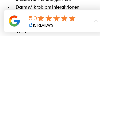
Darm-Mikrobiom-Interaktionen
untersucht.
Sie ersetzen keine Ernährung, keine 
Bewegung und keine Therapie. 
Sie können jedoch 
als ruhiger Baustein
in ein ganzheitliches System integriert 
werden.
Mein Fazit
Der Roundtable hat eines klar gezeigt:
Gesundheit ist kein Einzelthema. Sie ist 
ein Zusammenspiel.
Wer nur Symptome betrachtet, übersieht 
Zusammenhänge. Wer Systeme stärkt, 
schafft Stabilität.
Genau hier sehe ich die Aufgabe von 
https://www.verovitalis.ch/category/all-
products