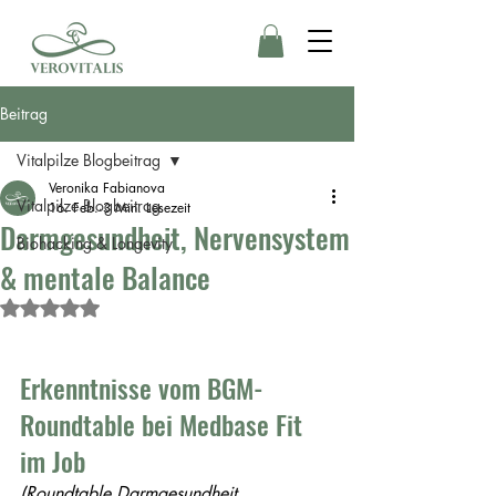
Beitrag
Vitalpilze Blogbeitrag
Veronika Fabianova
Vitalpilze Blogbeitrag
16. Feb.
3 Min. Lesezeit
Darmgesundheit, Nervensystem
Biohacking & Longevity
& mentale Balance
Mit NaN von 5 Sternen bewertet.
Erkenntnisse vom BGM-
Roundtable bei Medbase Fit 
im Job
(Roundtable Darmgesundheit, 