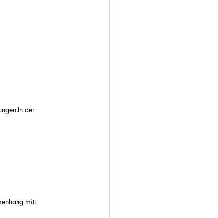
ungen.In
 der 
mmenhang mit: