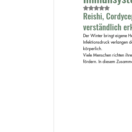
Mit NaN von 5 Ster
Reishi, Cordyc
verständlich er
Der Winter bringt eigene He
Infektionsdruck verlangen d
körperlich.
Viele Menschen richten ihre
fördern. In diesem Zusamm