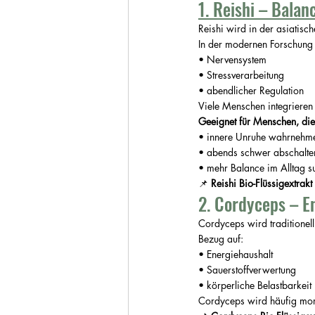
1. Reishi – Balan
Reishi wird in der asiatisch
In
 der modernen Forschung r
• Nervensystem
• Stressverarbeitung
• abendlicher Regulation
Viele Menschen integrieren
Geeignet für Menschen, die
• innere Unruhe wahrnehm
• abends schwer abschalte
• mehr Balance im Alltag s
📌 
Reishi Bio-Flüssigextrakt
2. Cordyceps – E
Cordyceps wird traditionel
Bezug auf:
• Energiehaushalt
• Sauerstoffverwertung
• körperliche Belastbarkeit
Cordyceps wird häufig morge