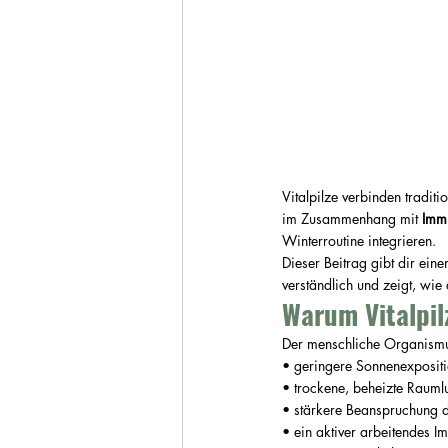
Vitalpilze verbinden tradit
im Zusammenhang mit 
Immu
Winterroutine integrieren.
Dieser Beitrag gibt dir eine
verständlich und zeigt, wie
Warum Vitalpil
Der menschliche Organismus
• geringere Sonnenexposit
• trockene, beheizte Raumlu
• stärkere Beanspruchung 
• ein aktiver arbeitendes 