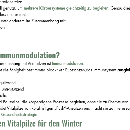
erationsreize
ll genutzt, um
mehrere Körpersysteme gleichzeitig zu begleiten
. Genau dies
rs interessant.
e unter anderem im Zusammenhang mit:
ion
 Immunmodulation?
sammenhang mit Vitalpilzen ist
Immunmodulation
.
 die Fähigkeit bestimmter bioaktiver Substanzen,das Immunsystem 
ausgle
gulierend
 unterstützend
olle.
und Bausteine, die körpereigene Prozesse begleiten, ohne sie zu übersteuern.
det Vitalpilze von kurzfristigen „Push“-Ansätzen und macht sie zu interessan
he Gesundheitsstrategie
.
en Vitalpilze für den Winter