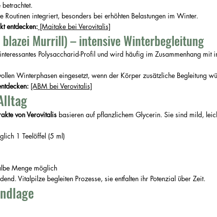
betrachtet.
he Routinen integriert, besonders bei erhöhten Belastungen im Winter.
kt entdecken:
[Maitake bei Verovitalis]
blazei Murrill) – intensive Winterbegleitung
interessantes Polysaccharid-Profil und wird häufig im Zusammenhang mit 
vollen Winterphasen eingesetzt, wenn der Körper zusätzliche Begleitung wü
entdecken: 
[ABM bei Verovitalis]
lltag
rakte von Verovitalis
 basieren auf pflanzlichem Glycerin. Sie sind mild, leic
glich 1 Teelöffel (5 ml)
albe Menge möglich
dend. Vitalpilze begleiten Prozesse, sie entfalten ihr Potenzial über Zeit.
undlage