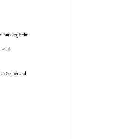
immunologischer 
nscht.
ht süsslich und 