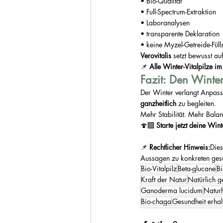
• Bio-Qualität
• Full-Spectrum-Extraktion
• Laboranalysen
• transparente Deklaration
• keine Myzel-Getreide-Fülls
Verovitalis
 setzt bewusst auf
📌 
Alle Winter-Vitalpilze im
Fazit: Den Winte
Der Winter verlangt Anpassu
ganzheitlich
 zu begleiten.
Mehr Stabilität. Mehr Balan
🍄‍🟫 
Starte jetzt deine Wint
📌 
Rechtlicher Hinweis:
Dies
Aussagen zu konkreten gesu
Bio-Vitalpilz
Beta-glucane
Bi
Kraft der Natur
Natürlich g
Ganoderma lucidum
Natur
Bio-chaga
Gesundheit erhal