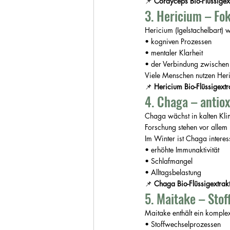
📌 
Cordyceps Bio-Flüssigext
3. Hericium – F
Hericium (Igelstachelbart
• kogniven Prozessen
• mentaler Klarheit
• der Verbindung zwischen
Viele Menschen nutzen Heric
📌 
Hericium Bio-Flüssigextr
4. Chaga – antio
Chaga wächst in kalten Klim
Forschung stehen vor allem
Im Winter ist Chaga interes
• erhöhte Immunaktivität
• Schlafmangel
• Alltagsbelastung
📌 
Chaga Bio-Flüssigextrakt
5. Maitake – Sto
Maitake enthält ein komplex
• Stoffwechselprozessen