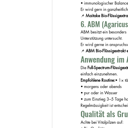
• immunologischer Balance 
Er wird gern in ganzheitlic
📌 
Maitake Bio-Flüssigextra
6. ABM (Agaricus 
ABM besitzt ein besonders 
Unterstützung untersucht.
Er wird gerne in anspruchs
📌 
ABM Bio-Flüssigextrakt 
Anwendung im A
Die 
Full-Spectrum-Flüssigext
einfach einzunehmen.
Empfohlene Routine:
• 1× tä
• morgens oder abends
• pur oder in Wasser
• zum Einstieg 3–5 Tage h
Regelmässigkeit ist entschei
Qualität als Gr
Achte bei Vitalpilzen auf: