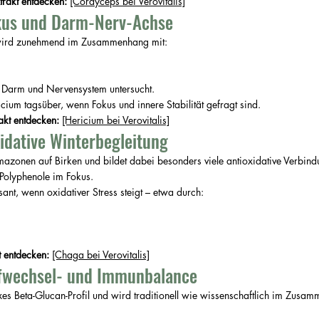
rakt entdecken: 
[Cordyceps bei Verovitalis]
okus und Darm-Nerv-Achse
) wird zunehmend im Zusammenhang mit:
 Darm und Nervensystem untersucht.
ium tagsüber, wenn Fokus und innere Stabilität gefragt sind.
akt entdecken: 
[Hericium bei Verovitalis]
xidative Winterbegleitung
azonen auf Birken und bildet dabei besonders viele antioxidative 
Verbind
 Polyphenole im Fokus.
sant, wenn oxidativer Stress steigt – etwa durch:
 entdecken: 
[Chaga bei Verovitalis]
ffwechsel- und Immunbalance
es Beta-Glucan-Profil und wird traditionell wie wissenschaftlich im Zusa