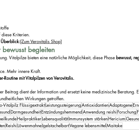
toffe
 diese Kriterien.
 Überblick:
[Zum Verovitalis Shop]
r bewusst begleiten
ng. Vitalpilze bieten eine natürliche Möglichkeit, diese Phase 
bewusst, reg
ce. Mehr innere Kraft.
er-Routine mit Vitalpilzen von Verovitalis.
er Beitrag dient der Information und ersetzt keine medizinische Beratung. 
ndheitlichen Wirkungen getroffen.
o-Vitalpilz Flüssigextrakt
Leistungssteigerung
Antioxidantien
Adaptogene
Er
esund
Darmgesundheit
Entzündungshemmend
Anwendung reishi
Forschung
F
heilkunde
Heilpraktiker
Lebensqualität
Immunsystem stärken
Hericium
Gesund
ten
Reishi
Löwenmahne
Igelstachelbart
Vegane lebensmittel
Maitake