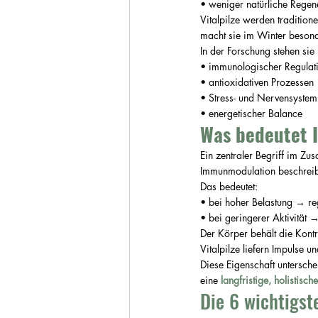
• weniger natürliche Regen
Vitalpilze werden traditione
macht sie im Winter besonde
In der Forschung stehen si
• immunologischer Regulat
• antioxidativen Prozessen
• Stress- und Nervensystem
• energetischer Balance
Was bedeutet
Ein zentraler Begriff im Zu
Immunmodulation beschreibt
Das bedeutet:
• bei hoher Belastung → re
• bei geringerer Aktivität →
Der Körper behält die Kontr
Vitalpilze liefern Impulse 
Diese Eigenschaft unterschei
eine
langfristige, holistisc
Die 6 wichtigst