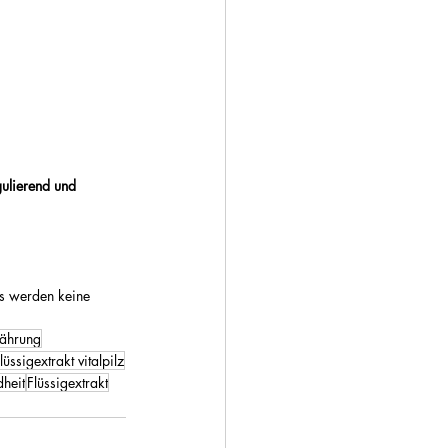
ulierend und 
Es werden keine 
nährung
lüssigextrakt vitalpilz
heit
Flüssigextrakt