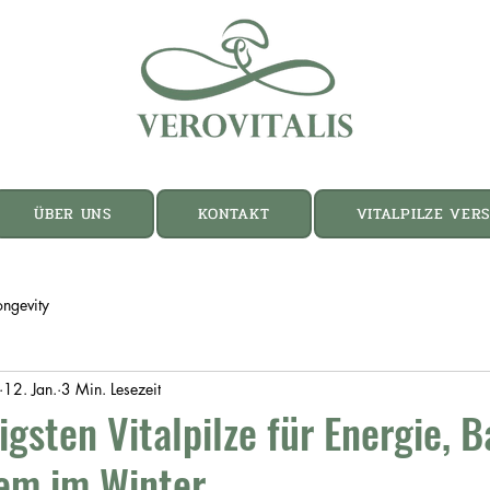
ÜBER UNS
KONTAKT
VITALPILZE VER
ongevity
12. Jan.
3 Min. Lesezeit
igsten Vitalpilze für Energie, 
em im Winter