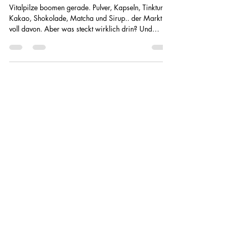
Veronika Fabianova
16. Mai
4 Min. Lesezeit
Was ist wirklich in deinem
Pilzprodukt? Chitin, Herkunft und
warum die Form zählt, einfach erklärt
Vitalpilze boomen gerade. Pulver, Kapseln, Tinkturen,
Kakao, Shokolade, Matcha und Sirup.. der Markt ist
voll davon. Aber was steckt wirklich drin? Und
macht die Form überhaupt einen Unterschied? Ich
erkläre Dir heute, worauf es wirklich ankommt,
einfach und verständlich.