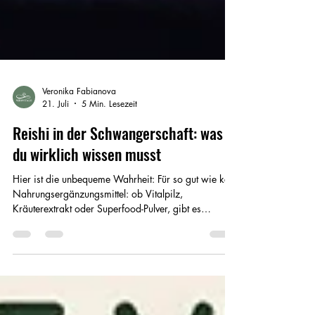
Veronika Fabianova
21. Juli
5 Min. Lesezeit
Reishi in der Schwangerschaft: was
du wirklich wissen musst
Hier ist die unbequeme Wahrheit: Für so gut wie kein
Nahrungsergänzungsmittel: ob Vitalpilz,
Kräuterextrakt oder Superfood-Pulver, gibt es
ausreichend hochwertige klinische Studien an
schwangeren Frauen. Dies passierte aus ethischen
Gründen. Kaum jemand hat Studien an Schwangeren
durchgeführt, wenn es nicht unbedingt nötig war. Das