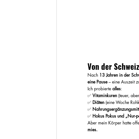
Von der Schweiz
Nach 
13 Jahren in der Sc
eine Pause
 – eine Auszeit 
Ich probierte 
alles
:
✅ 
Vitaminkuren
 (teuer, abe
✅ 
Diäten
 (eine Woche Rohko
✅ 
Nahrungsergänzungsmitt
✅ 
Hokus Pokus und „Nur-pos
Aber mein Körper hatte offe
mies.