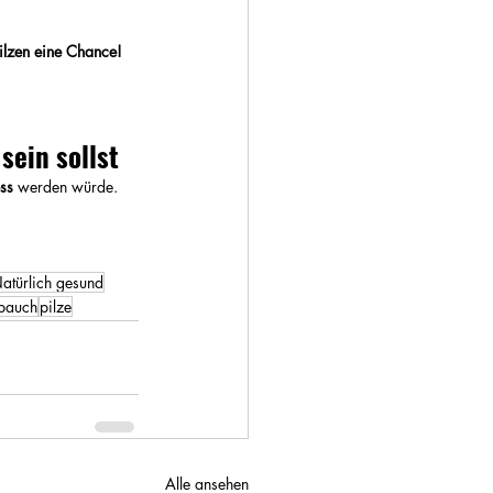
pilzen eine Chance!
sein sollst
ss
 werden würde. 
atürlich gesund
bauch
pilze
Alle ansehen