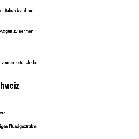
 Italien bei ihren 
n Magen
 zu nehmen.
tt kombinierte ich die 
chweiz 
eiz.
gen Flüssigextrakte 