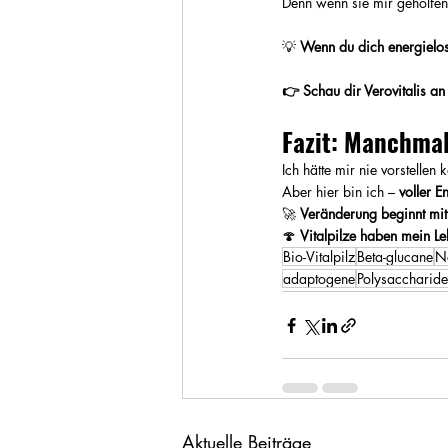
Denn wenn sie mir geholfen
💡 
Wenn du dich energielos 
👉 Schau dir Verovitalis an 
Fazit: Manchmal
Ich hätte mir nie vorstellen
Aber hier bin ich – 
voller E
🚀 
Veränderung beginnt mit 
🍄 
Vitalpilze haben mein Le
Bio-Vitalpilz
Beta-glucane
N
adaptogene
Polysaccharide
Aktuelle Beiträge