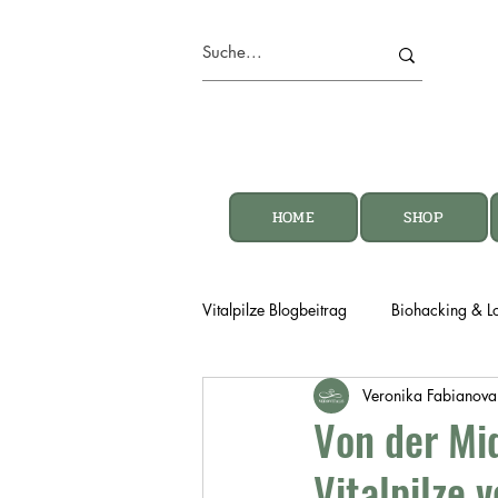
HOME
SHOP
Vitalpilze Blogbeitrag
Biohacking & L
Veronika Fabianova
Von der Mid
Vitalpilze