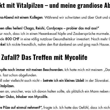
kt mit Vitalpilzen – und meine grandiose 
na-Abend mit einem Kollegen
. Während wir schwitzten und über Gott und d
nen alles heilen! Chaga, Reishi, Cordyceps – probier das mal aus!“
lt nur noch, dass ich in einen Hexenkessel hüpfe und Zaubersprüche murmele.
ade 
800 CHF
 in eine völlig nutzlose Gesundheitskur investiert. Noch mehr
nke!
 Ich nickte freundlich, nahm den Rat dankend an und ging nach Hause.
 Zufall? Das Treffen mit Mycolife
mpfte noch immer mit meinen Beschwerden.
 Ich hatte mich mit meinem „Da
. fast schon abgefunden.
 oder vielleicht auch nicht – 
betrete ich ein kleines Lädeli
 in der Slowakei.
italpilzen.
hen an, unsicher, was ich davon halten sollte, als plötzlich ein Mann neben 
Herr Gubo, Inhaber von Mycolife.
re Pilze auf einmal nehmen?“,
 fragte ich. Ich hatte das Gefühl, dass ich nic