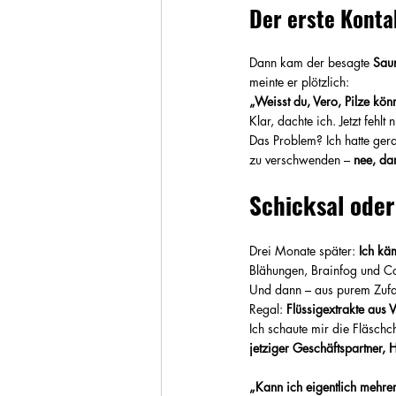
Der erste Konta
Dann kam der besagte 
Sau
meinte er plötzlich:
„Weisst du, Vero, Pilze kön
Klar, dachte ich. Jetzt feh
Das Problem? Ich hatte ger
zu verschwenden – 
nee, da
Schicksal oder
Drei Monate später: 
Ich kä
Blähungen, Brainfog und Co
Und dann – aus purem Zufall
Regal: 
Flüssigextrakte aus V
Ich schaute mir die Fläschc
jetziger Geschäftspartner, 
„Kann ich eigentlich mehre