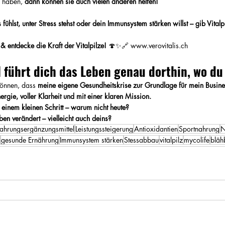
 haben, 
dann können sie auch vielen anderen helfen!
fühlst, unter Stress stehst oder dein Immunsystem stärken willst – gib Vital
& entdecke die Kraft der Vitalpilze!
 🍄✨🔗 
www.verovitalis.ch
 führt dich das Leben genau dorthin, wo du 
 können, dass 
meine eigene Gesundheitskrise zur Grundlage für mein Busine
nergie, voller Klarheit und mit einer klaren Mission.
einem kleinen Schritt – warum nicht heute?
ben verändert – vielleicht auch deins?
ahrungsergänzungsmittel
Leistungssteigerung
Antioxidantien
Sportnahrung
N
gesunde Ernährung
Immunsystem stärken
Stessabbau
vitalpilz
mycolife
bläh