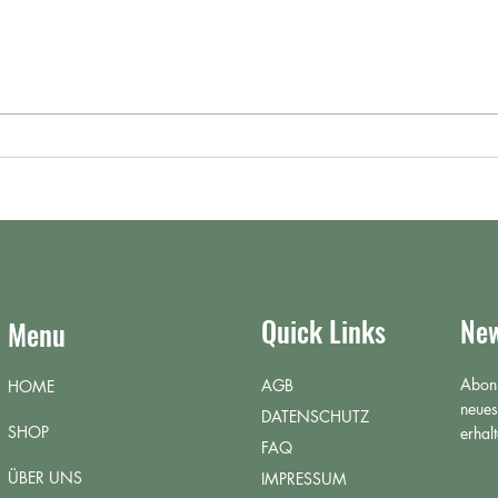
Reishi in der Schwangerschaft:
Reish
was du wirklich wissen musst
400 b
was d
weiss
Quick Links
New
Menu
Abonn
AGB
HOME
neues
DATENSCHUTZ
SHOP
erhalt
FAQ
ÜBER UNS
IMPRESSUM