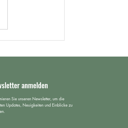
i (Ganoderma lucidum): Über
ioaktive Inhaltsstoffe und
ie Forschung heute darüber
sletter anmelden
ieren Sie unseren Newsletter, um die
ten Updates, Neuigkeiten und Einblicke zu
en.