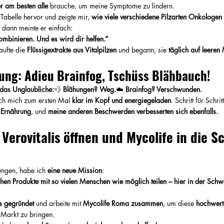
r am besten alle
 brauche, um meine Symptome zu lindern.
Tabelle hervor und zeigte mir, 
wie viele verschiedene Pilzarten Onkologen in
 dann meinte er einfach:
kombinieren. Und es wird dir helfen.“
aufte die 
Flüssigextrakte aus Vitalpilzen
 und begann, sie 
täglich auf leere
ng: Adieu Brainfog, Tschüss Blähbauch!
das Unglaubliche:
💨 
Blähungen? Weg.
☁️ 
Brainfog? Verschwunden.
ich mich zum ersten Mal 
klar im Kopf und energiegeladen
. Schritt für Schri
 Ernährung
, und 
meine anderen Beschwerden verbesserten sich ebenfalls.
Verovitalis öffnen und Mycolife in die S
rungen, habe ich 
eine neue Mission
:
hen Produkte mit so vielen Menschen wie möglich teilen – hier in der Schw
is gegründet
 und arbeite mit 
Mycolife Roma zusammen
, um diese 
hochwerti
 Markt zu bringen.