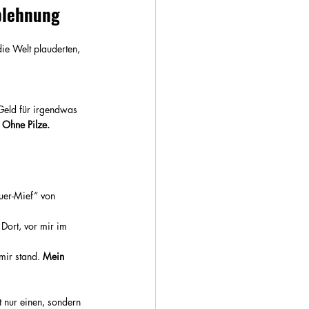
Ablehnung
ie Welt plauderten, 
 Geld für irgendwas 
 
Ohne Pilze.
uer-Mief“ von 
 Dort, vor mir im 
mir stand. 
Mein 
ht nur einen, sondern 