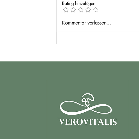
Rating hinzufügen
Cordyceps, der Pilz, der die
Kommentar verfassen...
Leichtathletik-Welt sprachlos
machte